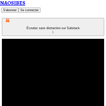
NAOSIBES
S'abonner
Se connecter
Écoutez sans distraction sur Substack