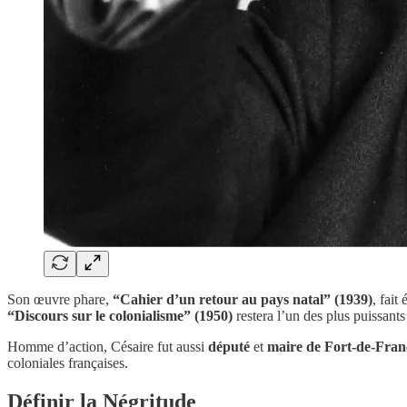
Son œuvre phare,
“Cahier d’un retour au pays natal” (1939)
, fait
“Discours sur le colonialisme” (1950)
restera l’un des plus puissants 
Homme d’action, Césaire fut aussi
député
et
maire de Fort-de-Fran
coloniales françaises.
Définir la Négritude