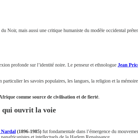
ion du Noir, mais aussi une critique humaniste du modèle occidental prét
lexion profonde sur l’identité noire. Le penseur et ethnologue
Jean Pri
 en particulier les savoirs populaires, les langues, la religion et la mémo
’Afrique comme source de civilisation et de fierté
.
 qui ouvrit la voie
e Nardal
(1896-1985)
fut fondamentale dans l’émergence du mouvement. I
ts panafricanistes et intellectuels de la Harlem Renaissance.