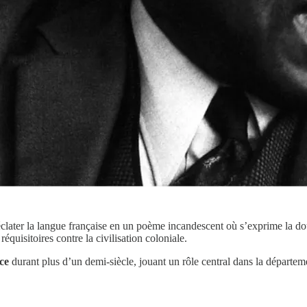
 éclater la langue française en un poème incandescent où s’exprime la do
réquisitoires contre la civilisation coloniale.
ce
durant plus d’un demi-siècle, jouant un rôle central dans la départem