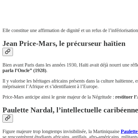
Elle constitue une affirmation de dignité et un refus de l’infériorisat
Jean Price-Mars, le précurseur haïtien
Bien avant Paris dans les années 1930, Haïti avait déjà nourri une réf
parla l’Oncle” (1928)
.
Il y valorise les héritages africains présents dans la culture haïtienne,
méprisaient l’Afrique et s’identifiaient à l’Europe.
Price-Mars anticipe ainsi le geste majeur de la Négritude :
restituer l
Paulette Nardal, l’intellectuelle caribéenne
Figure majeure trop longtemps invisibilisée, la Martiniquaise
Paulett
se rencontrèrent étudiants africains, antillais, afro-américains, militan