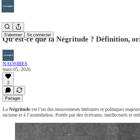
S'abonner
Se connecter
Qu’est-ce que la Négritude ? Définition, 
NAOSIBES
mars 05, 2026
2
Partager
La
Négritude
est l’un des mouvements littéraires et politiques majeu
racisme et à l’assimilation. Portée par des écrivains, intellectuels et mil