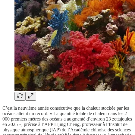
C’est la neuvième année consécutive que la chaleur stockée par les
océans atteint un record. « La quantité totale de chaleur dans les 2
000 premiers mètres des océans a augmenté d’environ 23 zettajoules
en 2025 », précise à l’AFP Lijing Cheng, professeur à l’Institut de
physique atmosphérique (IAP) de l’Académie chinoise des sciences