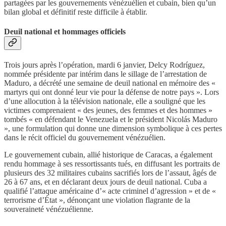
partagées par les gouvernements vénézuélien et cubain, bien qu’un
bilan global et définitif reste difficile à établir.
Deuil national et hommages officiels
Trois jours après l’opération, mardi 6 janvier, Delcy Rodríguez,
nommée présidente par intérim dans le sillage de l’arrestation de
Maduro, a décrété une semaine de deuil national en mémoire des «
martyrs qui ont donné leur vie pour la défense de notre pays ». Lors
d’une allocution à la télévision nationale, elle a souligné que les
victimes comprenaient « des jeunes, des femmes et des hommes »
tombés « en défendant le Venezuela et le président Nicolás Maduro
», une formulation qui donne une dimension symbolique à ces pertes
dans le récit officiel du gouvernement vénézuélien.
Le gouvernement cubain, allié historique de Caracas, a également
rendu hommage à ses ressortissants tués, en diffusant les portraits de
plusieurs des 32 militaires cubains sacrifiés lors de l’assaut, âgés de
26 à 67 ans, et en déclarant deux jours de deuil national. Cuba a
qualifié l’attaque américaine d’« acte criminel d’agression » et de «
terrorisme d’État », dénonçant une violation flagrante de la
souveraineté vénézuélienne.