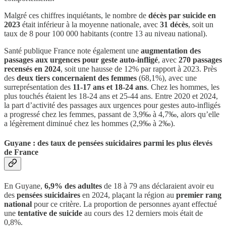
Malgré ces chiffres inquiétants, le nombre de
décès par suicide en
2023
était inférieur à la moyenne nationale, avec
31 décès
, soit un
taux de 8 pour 100 000 habitants (contre 13 au niveau national).
Santé publique France note également une
augmentation des
passages aux urgences pour geste auto-infligé
, avec
270 passages
recensés en 2024
, soit une hausse de 12% par rapport à 2023. Près
des
deux tiers concernaient des femmes
(68,1%), avec une
surreprésentation des
11-17 ans et 18-24 ans
. Chez les hommes, les
plus touchés étaient les 18-24 ans et 25-44 ans. Entre 2020 et 2024,
la part d’activité des passages aux urgences pour gestes auto-infligés
a progressé chez les femmes, passant de 3,9‰ à 4,7‰, alors qu’elle
a légèrement diminué chez les hommes (2,9‰ à 2‰).
Guyane : des taux de pensées suicidaires parmi les plus élevés
de France
En Guyane,
6,9% des adultes
de 18 à 79 ans déclaraient avoir eu
des
pensées suicidaires
en 2024, plaçant la région au
premier rang
national
pour ce critère. La proportion de personnes ayant effectué
une
tentative de suicide
au cours des 12 derniers mois était de
0,8%.