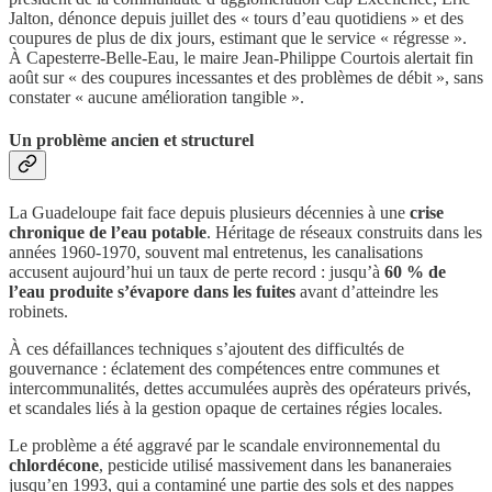
Jalton, dénonce depuis juillet des « tours d’eau quotidiens » et des
coupures de plus de dix jours, estimant que le service « régresse ».
À Capesterre-Belle-Eau, le maire Jean-Philippe Courtois alertait fin
août sur « des coupures incessantes et des problèmes de débit », sans
constater « aucune amélioration tangible ».
Un problème ancien et structurel
La Guadeloupe fait face depuis plusieurs décennies à une
crise
chronique de l’eau potable
. Héritage de réseaux construits dans les
années 1960-1970, souvent mal entretenus, les canalisations
accusent aujourd’hui un taux de perte record : jusqu’à
60 % de
l’eau produite s’évapore dans les fuites
avant d’atteindre les
robinets.
À ces défaillances techniques s’ajoutent des difficultés de
gouvernance : éclatement des compétences entre communes et
intercommunalités, dettes accumulées auprès des opérateurs privés,
et scandales liés à la gestion opaque de certaines régies locales.
Le problème a été aggravé par le scandale environnemental du
chlordécone
, pesticide utilisé massivement dans les bananeraies
jusqu’en 1993, qui a contaminé une partie des sols et des nappes