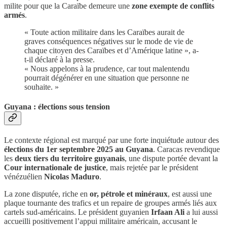
milite pour que la Caraïbe demeure une
zone exempte de conflits
armés
.
« Toute action militaire dans les Caraïbes aurait de
graves conséquences négatives sur le mode de vie de
chaque citoyen des Caraïbes et d’Amérique latine », a-
t-il déclaré à la presse.
« Nous appelons à la prudence, car tout malentendu
pourrait dégénérer en une situation que personne ne
souhaite. »
Guyana : élections sous tension
Le contexte régional est marqué par une forte inquiétude autour des
élections du 1er septembre 2025 au Guyana
. Caracas revendique
les
deux tiers du territoire guyanais
, une dispute portée devant la
Cour internationale de justice
, mais rejetée par le président
vénézuélien
Nicolas Maduro
.
La zone disputée, riche en
or, pétrole et minéraux
, est aussi une
plaque tournante des trafics et un repaire de groupes armés liés aux
cartels sud-américains. Le président guyanien
Irfaan Ali
a lui aussi
accueilli positivement l’appui militaire américain, accusant le