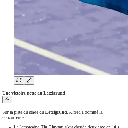
Une victoire nette au Letzigrund
Sur la piste du stade du
Letzigrund
, Alfred a dominé la
concurrence.
La Jamaïcaine
Tia Clayton
s’est classée deuxième en
10 s