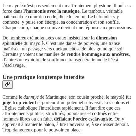
Le mayolè n’est pas seulement un affrontement physique. Il puise sa
force dans
l’harmonie avec la musique
. Le tambour, véritable
battement de cœur du cercle, dicte le tempo. Le bâtonnier s’y
connecte, y puise son énergie, sa concentration et son souffle.
Chaque coup, chaque esquive devient une réponse aux percussions.
De nombreux témoignages oraux insistent sur
la dimension
spirituelle
du mayolè. C’est une danse de pouvoir, une transe
maîtrisée, un passage vers quelque chose de plus grand que soi.
Certains y voient une manière de
rendre hommage aux ancêtres
,
d’autres un exutoire de souffrance transgénérationnelle liée à
l’esclavage.
Une pratique longtemps interdite
Comme le
danmyé
de Martinique, son cousin proche, le mayolè fut
jugé trop violent
et porteur d’un potentiel subversif. Les colons et
l'Église catholique l'interdisent rapidement. Il faut dire que ces
affrontements publics, structurés, populaires et codifiés entre
hommes libres ou en fuite,
défiaient l’ordre esclavagiste
. On y
apprenait à manier le bâton, à lire l’adversaire, à se dresser debout.
Trop dangereux pour le pouvoir en place.