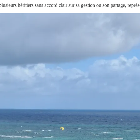
plusieurs héritiers sans accord clair sur sa gestion ou son partage, repr