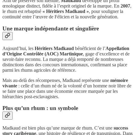
Afin de préserver son identité,
Madkaud
développe un profil
œnologique distinct, fidèle à l’esprit originel de la marque. En
2007
,
le rhum est rebaptisé
« Héritiers Madkaud »
, pour souligner la
continuité entre l’œuvre de Félicien et la nouvelle génération.
Une marque indépendante et singulière
Aujourd’hui, les
Héritiers Madkaud
bénéficient de l’
Appellation
d’Origine Contrôlée (AOC) Martinique
, gage d’excellence et de
savoir-faire reconnu. La marque a déjà remporté de nombreuses
distinctions dans des concours internationaux, confirmant sa place
parmi les rhums agricoles de référence.
Mais au-delà des récompenses, Madkaud représente une
mémoire
vivante
: celle d’un rhum né de la volonté d’un homme noir libre de
se faire une place dans une économie encore marquée par les
hiérarchies post-esclavagistes.
Plus qu’un rhum : un symbole
Madkaud est bien plus qu’une marque de rhum. C’est une
success
story caribéenne
, une histoire de résilience et de transmission. Dans