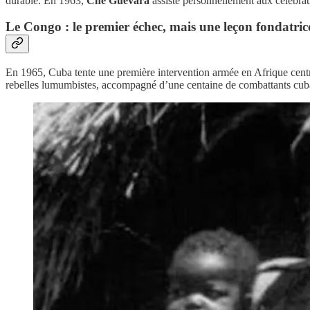
durable. En 1963,
Che Guevara
assiste personnellement aux célébra
Le Congo : le premier échec, mais une leçon fondatric
En 1965, Cuba tente une première intervention armée en Afrique centr
rebelles lumumbistes, accompagné d’une centaine de combattants cuba