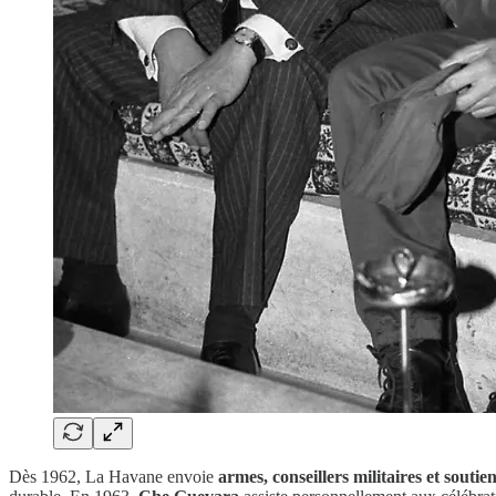
Dès 1962, La Havane envoie
armes, conseillers militaires et soutien