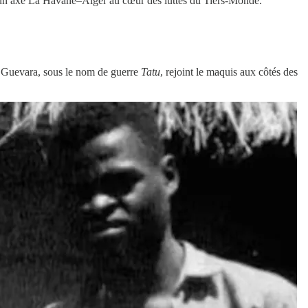
d’un axe La Havane–Alger au cœur des luttes du Tiers-Monde.
 Guevara, sous le nom de guerre
Tatu
, rejoint le maquis aux côtés des