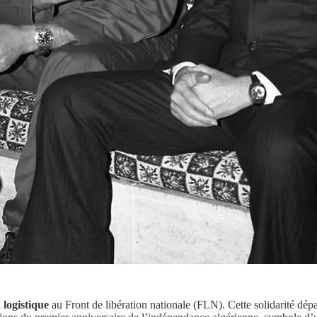
 logistique
au Front de libération nationale (FLN). Cette solidarité dépas