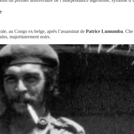
tions du premier anniversaire de l’indépendance algérienne, symbole 
e
ale, au Congo ex-belge, après l’assassinat de
Patrice Lumumba
. Che
ins, majoritairement noirs.